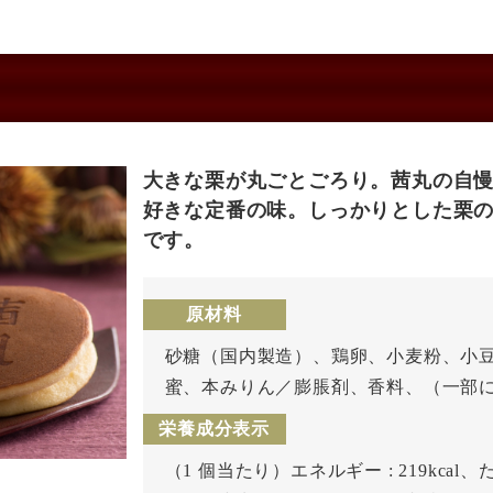
大きな栗が丸ごとごろり。茜丸の自
好きな定番の味。しっかりとした栗
です。
原材料
砂糖（国内製造）、鶏卵、小麦粉、小
蜜、本みりん／膨脹剤、香料、（一部
栄養成分表示
（1 個当たり）エネルギー : 219kcal、た