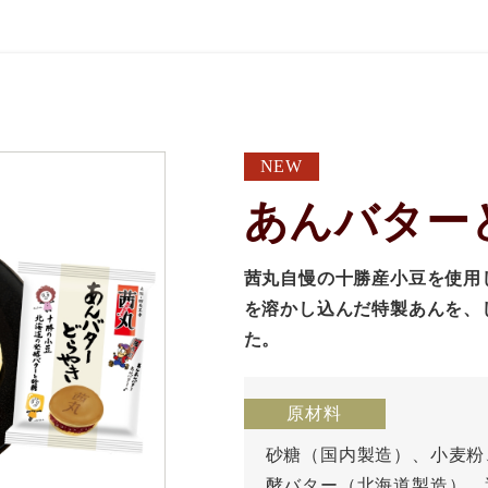
NEW
あんバター
茜丸自慢の十勝産小豆を使用
を溶かし込んだ特製あんを、
た。
原材料
砂糖（国内製造）、小麦粉
酵バター（北海道製造）、