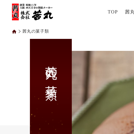
TOP
茜
茜丸の菓子類
茜丸の菓子類