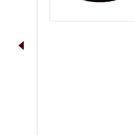
ス、
加工
脂
ださ