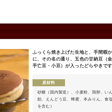
ふっくら焼き上げた生地と、手間暇
に、その名の通り、五色の甘納豆（
手亡豆・小豆）が入ったどらやきで
原材料
砂糖（国内製造）、小麦粉、鶏卵、い
飴、えんどう豆、蜂蜜、本みりん、食
を含む）