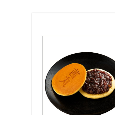
用。
ンには
ます。
還元
ラム