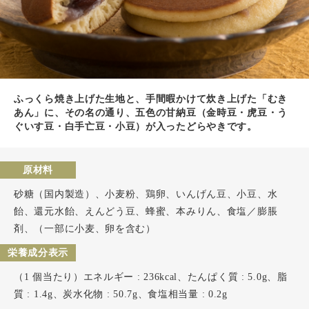
ふっくら焼き上げた生地と、手間暇かけて炊き上げた「むき
あん」に、その名の通り、五色の甘納豆（金時豆・虎豆・う
ぐいす豆・白手亡豆・小豆）が入ったどらやきです。
原材料
砂糖（国内製造）、小麦粉、鶏卵、いんげん豆、小豆、水
飴、還元水飴、えんどう豆、蜂蜜、本みりん、食塩／膨脹
剤、（一部に小麦、卵を含む）
栄養成分表示
（1 個当たり）エネルギー : 236kcal、たんぱく質 : 5.0g、脂
質 : 1.4g、炭水化物 : 50.7g、食塩相当量 : 0.2g