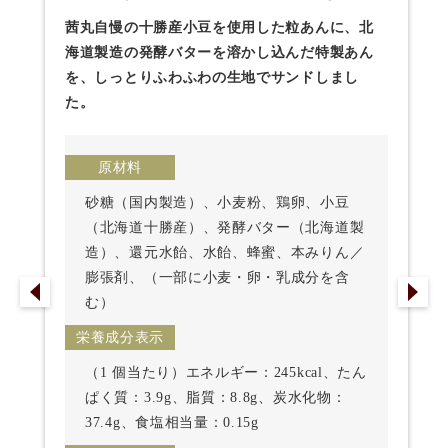
茜丸自慢の十勝産小豆を使用した粒あんに、北
海道製造の発酵バターを溶かし込んだ特製あん
を、しっとりふわふわの生地でサンドしまし
た。
原材料
砂糖（国内製造）、小麦粉、鶏卵、小豆
（北海道十勝産）、発酵バター（北海道製
造）、還元水飴、水飴、蜂蜜、本みりん／
膨張剤、（一部に小麦・卵・乳成分を含
む）
栄養成分表示
（1 個当たり）エネルギー：245kcal、たん
ぱく質：3.9g、脂質：8.8g、炭水化物：
37.4g、食塩相当量：0.15g