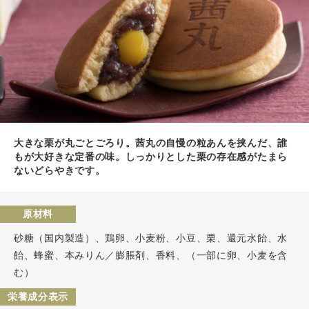
大きな栗が丸ごとごろり。茜丸の自慢の粒あんを挟んだ、誰
もが大好きな定番の味。しっかりとした栗の存在感がたまら
ないどらやきです。
原材料
砂糖（国内製造）、鶏卵、小麦粉、小豆、栗、還元水飴、水
飴、蜂蜜、本みりん／膨脹剤、香料、（一部に卵、小麦を含
む）
栄養成分表示