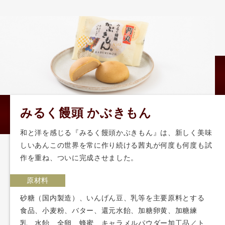
みるく饅頭 かぶきもん
和と洋を感じる『みるく饅頭かぶきもん』は、新しく美味
しいあんこの世界を常に作り続ける茜丸が何度も何度も試
作を重ね、ついに完成させました。
原材料
砂糖（国内製造）、いんげん豆、乳等を主要原料とする
食品、小麦粉、バター、還元水飴、加糖卵黄、加糖練
乳、水飴、全卵、蜂蜜、キャラメルパウダー加工品／ト